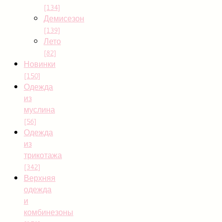
[134]
Демисезон
[139]
Лето
[82]
Новинки
[150]
Одежда
из
муслина
[56]
Одежда
из
трикотажа
[342]
Верхняя
одежда
и
комбинезоны