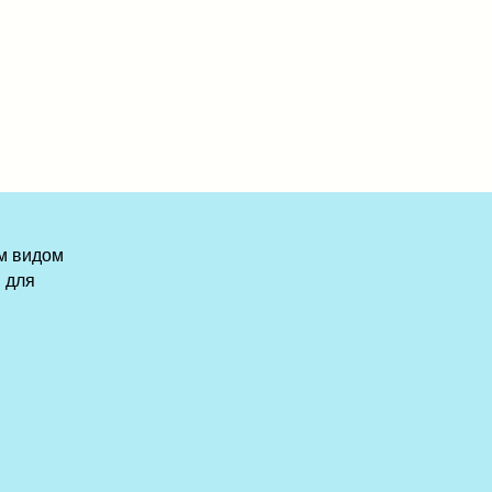
м видом
 для