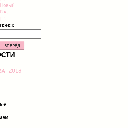
Новый
Год
[21]
ПОИСК
ВПЕРЁД
ОСТИ
ВА-2018
мые
шаем