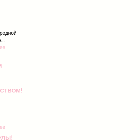
родной
..
ее
М
СТВОМ!
ее
УЛЫ!