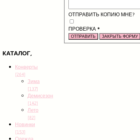
ОТПРАВИТЬ КОПИЮ МНЕ?
ПРОВЕРКА
*
ОТПРАВИТЬ
ЗАКРЫТЬ ФОРМУ
КАТАЛОГ,
Конверты
[264]
Зима
[137]
Демисезон
[142]
Лето
[82]
Новинки
[153]
Одежда