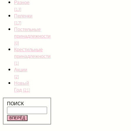
Разное
[13]
Пеленки
[17]
Постельные
принадлежности
[0]
Крестильные
принадлежности
[1]
Акции
[2]
Новый
Год
[21]
ПОИСК
ВПЕРЁД