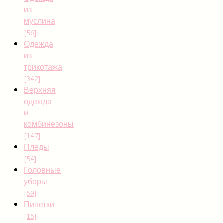
из
муслина
[56]
Одежда
из
трикотажа
[342]
Верхняя
одежда
и
комбинезоны
[147]
Пледы
[54]
Головные
уборы
[69]
Пинетки
[16]