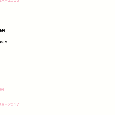
мые
шаем
ее
ВА-2017