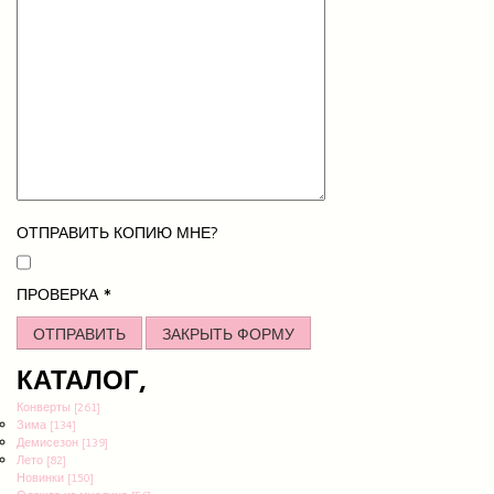
ОТПРАВИТЬ КОПИЮ МНЕ?
ПРОВЕРКА
*
ОТПРАВИТЬ
ЗАКРЫТЬ ФОРМУ
КАТАЛОГ,
Конверты
[261]
Зима
[134]
Демисезон
[139]
Лето
[82]
Новинки
[150]