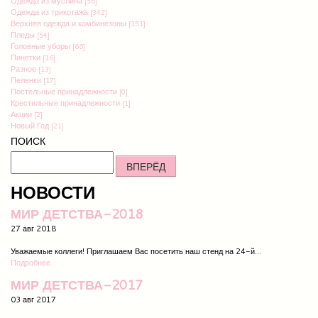
Одежда из муслина
[56]
Одежда из трикотажа
[342]
Верхняя одежда и комбинезоны
[151]
Пледы
[54]
Головные уборы
[66]
Пинетки
[16]
Разное
[13]
Пеленки
[17]
Постельные принадлежности
[0]
Крестильные принадлежности
[1]
Акции
[2]
Новый Год
[21]
ПОИСК
ВПЕРЁД
НОВОСТИ
МИР ДЕТСТВА-2018
27 авг 2018
Уважаемые коллеги! Приглашаем Вас посетить наш стенд на 24-й...
Подробнее
МИР ДЕТСТВА-2017
03 авг 2017