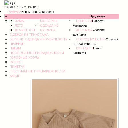
ВХОД / РЕГИСТРАЦИЯ
ГЛАВНАЯ
Вернуться на главную
НОВИНКИ
КАТАЛОГ
Продукция
ЗИМА
КОНВЕРТЫ
НОВОСТИ
Новости
ЛЕТО
ОДЕЖДА ИЗ
компании
ДЕМИСЕЗОН
МУСЛИНА
ДОСТАВКА
Условия
ОДЕЖДА ИЗ ТРИКОТАЖА
доставки
ВЕРХНЯЯ ОДЕЖДА И КОМБИНЕЗОНЫ
СОТРУДНИЧЕСТВО
Условия
ПЕЛЕНКИ
сотрудничества
ПЛЕДЫ
КОНТАКТЫ
Наши
ПОСТЕЛЬНЫЕ ПРИНАДЛЕЖНОСТИ
контакты
ГОЛОВНЫЕ УБОРЫ
РАЗНОЕ
ПИНЕТКИ
КРЕСТИЛЬНЫЕ ПРИНАДЛЕЖНОСТИ
АКЦИИ