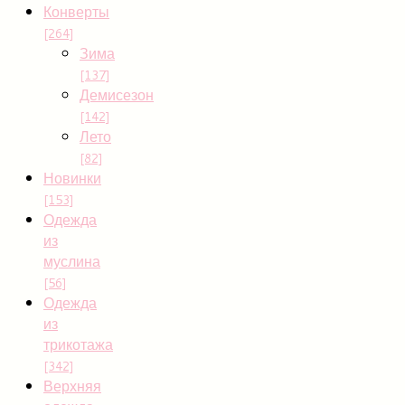
Конверты
[264]
Зима
[137]
Демисезон
[142]
Лето
[82]
Новинки
[153]
Одежда
из
муслина
[56]
Одежда
из
трикотажа
[342]
Верхняя