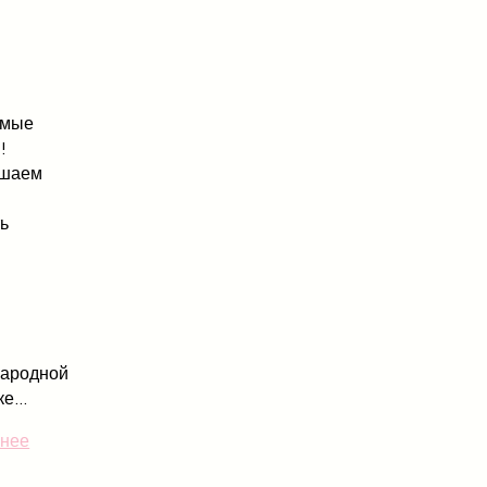
емые
!
ашаем
ть
ародной
е...
нее