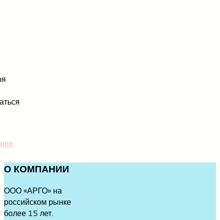
ря
аться
нее
О
КОМПАНИИ
ООО «АРГО» на
российском рынке
более 15 лет.