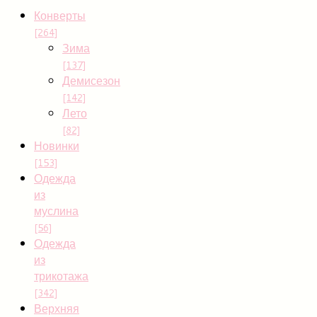
Конверты
[264]
Зима
[137]
Демисезон
[142]
Лето
[82]
Новинки
[153]
Одежда
из
муслина
[56]
Одежда
из
трикотажа
[342]
Верхняя