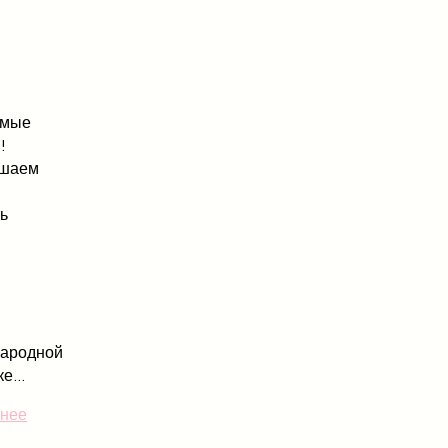
емые
!
ашаем
ть
ародной
е...
нее