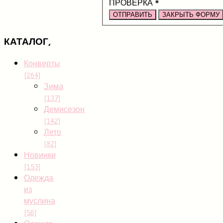
ПРОВЕРКА
*
ОТПРАВИТЬ
ЗАКРЫТЬ ФОРМУ
КАТАЛОГ,
Конверты
[264]
Зима
[137]
Демисезон
[142]
Лето
[82]
Новинки
[153]
Одежда
из
муслина
[56]