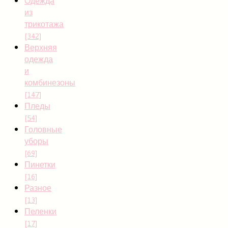
Одежда
из
трикотажа
[342]
Верхняя
одежда
и
комбинезоны
[147]
Пледы
[54]
Головные
уборы
[69]
Пинетки
[16]
Разное
[13]
Пеленки
[17]