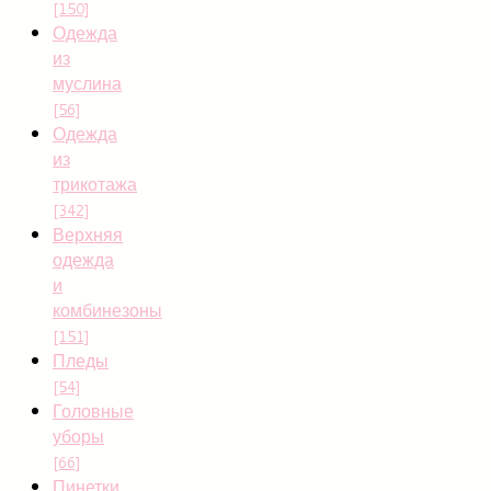
[150]
Одежда
из
муслина
[56]
Одежда
из
трикотажа
[342]
Верхняя
одежда
и
комбинезоны
[151]
Пледы
[54]
Головные
уборы
[66]
Пинетки