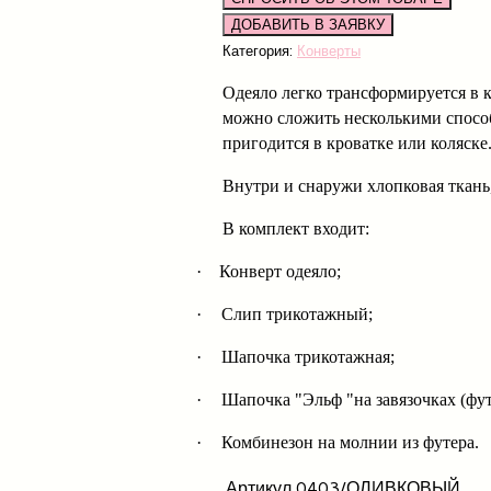
Категория:
Конверты
Одеяло легко трансформируется в 
можно сложить несколькими способа
пригодится в кроватке или коляске
Внутри и снаружи хлопковая ткань,
В комплект входит:
·
Конверт одеяло;
·
Слип трикотажный;
·
Шапочка трикотажная;
·
Шапочка "Эльф "на завязочках (футе
·
Комбинезон на молнии из футера.
Артикул
0403/ОЛИВКОВЫЙ