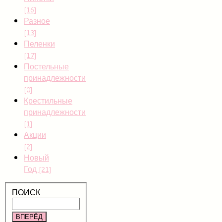
[16]
Разное
[13]
Пеленки
[17]
Постельные
принадлежности
[0]
Крестильные
принадлежности
[1]
Акции
[2]
Новый
Год
[21]
ПОИСК
ВПЕРЁД