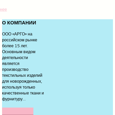
нее
О
КОМПАНИИ
ООО «АРГО» на
российском рынке
более 15 лет.
Основным видом
деятельности
является
производство
текстильных изделий
для новорожденных,
используя только
качественные ткани и
фурнитуру...
ПОДРОБНЕЕ