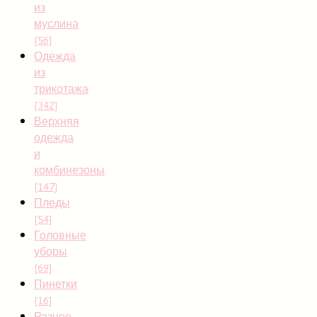
из
муслина
[56]
Одежда
из
трикотажа
[342]
Верхняя
одежда
и
комбинезоны
[147]
Пледы
[54]
Головные
уборы
[69]
Пинетки
[16]
Разное