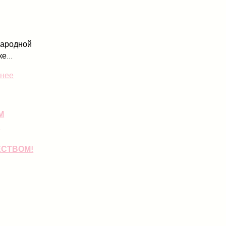
ародной
е...
нее
М
М
СТВОМ!