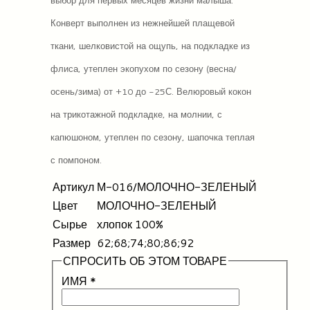
выбор для первых месяцев жизни малыша.
Конверт выполнен из нежнейшей плащевой
ткани, шелковистой на ощупь, на подкладке из
флиса, утеплен экопухом по сезону (весна/
осень/зима) от +10 до -25С. Велюровый кокон
на трикотажной подкладке, на молнии, с
капюшоном, утеплен по сезону, шапочка теплая
с помпоном.
Артикул
М-016/МОЛОЧНО-ЗЕЛЕНЫЙ
Цвет
МОЛОЧНО-ЗЕЛЕНЫЙ
Сырье
хлопок 100%
Размер
62;68;74;80;86;92
СПРОСИТЬ ОБ ЭТОМ ТОВАРЕ
ИМЯ
*