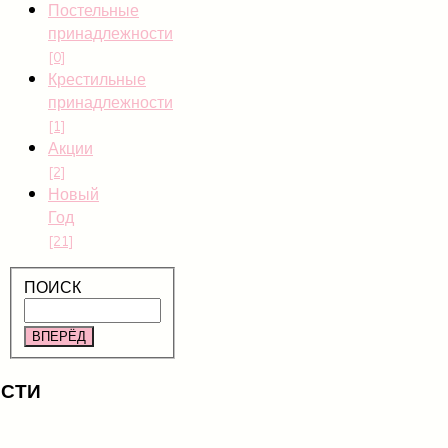
Постельные
принадлежности
[0]
Крестильные
принадлежности
[1]
Акции
[2]
Новый
Год
[21]
ПОИСК
ВПЕРЁД
СТИ