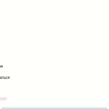
ря
аться
нее