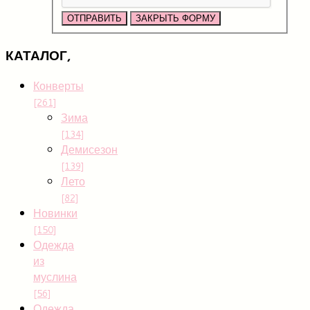
ОТПРАВИТЬ
ЗАКРЫТЬ ФОРМУ
КАТАЛОГ,
Конверты
[261]
Зима
[134]
Демисезон
[139]
Лето
[82]
Новинки
[150]
Одежда
из
муслина
[56]
Одежда