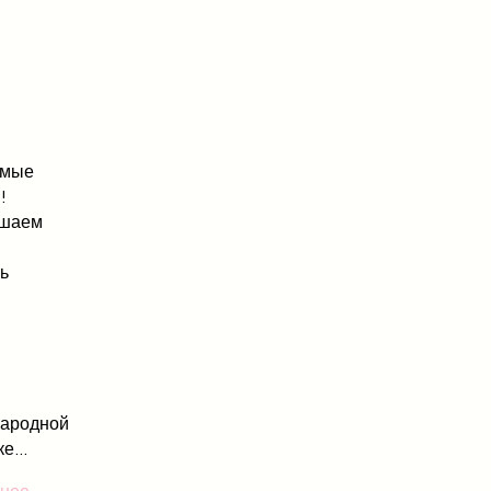
емые
!
ашаем
ть
ародной
е...
нее