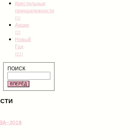
Крестильные
принадлежности
[1]
Акции
[2]
Новый
Год
[21]
ПОИСК
ВПЕРЁД
СТИ
ВА-2018