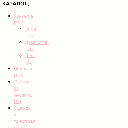
КАТАЛОГ,
Конверты
[264]
Зима
[137]
Демисезон
[142]
Лето
[82]
Новинки
[153]
Одежда
из
муслина
[56]
Одежда
из
трикотажа
[342]