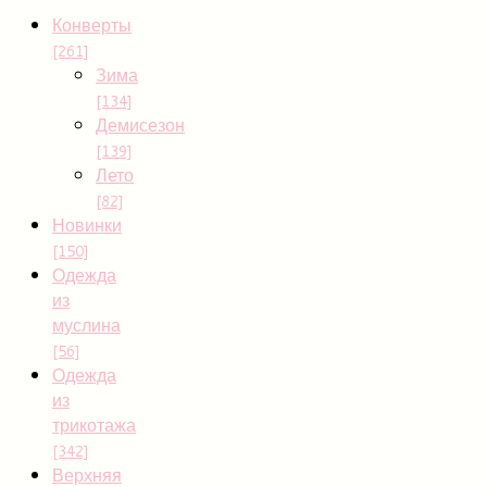
Конверты
[261]
Зима
[134]
Демисезон
[139]
Лето
[82]
Новинки
[150]
Одежда
из
муслина
[56]
Одежда
из
трикотажа
[342]
Верхняя