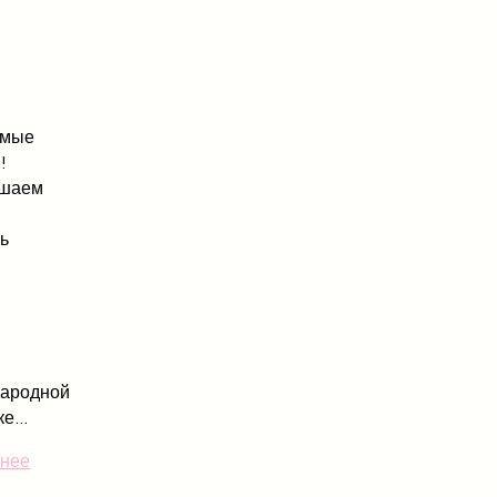
емые
!
ашаем
ть
ародной
е...
нее