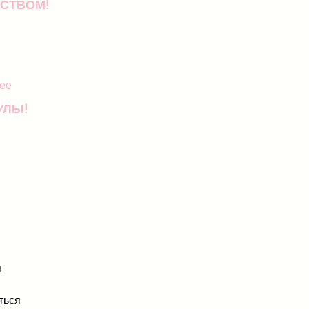
СТВОМ!
ее
УЛЫ!
я
ться