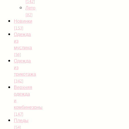
[142]
Лето
[82]
Новинки
[153]
Одежда
из
муслина
[56]
Одежда
из
трикотажа
[342]
Верхняя
одежда
и
комбинезоны
[147]
Пледы
[54]