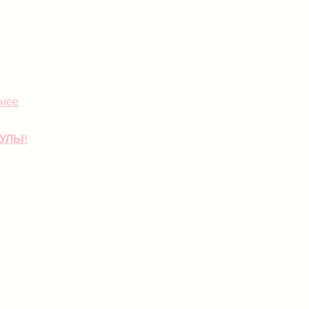
нее
УЛЫ!