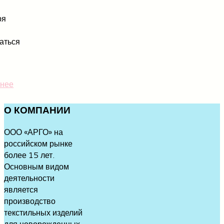
ря
аться
нее
О
КОМПАНИИ
ООО «АРГО» на
российском рынке
более 15 лет.
Основным видом
деятельности
является
производство
текстильных изделий
для новорожденных,