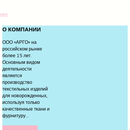
нее
О
КОМПАНИИ
ООО «АРГО» на
российском рынке
более 15 лет.
Основным видом
деятельности
является
производство
текстильных изделий
для новорожденных,
используя только
качественные ткани и
фурнитуру...
ПОДРОБНЕЕ