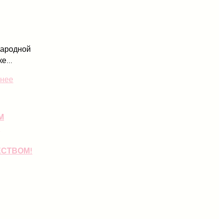
ародной
е...
нее
М
М
СТВОМ!