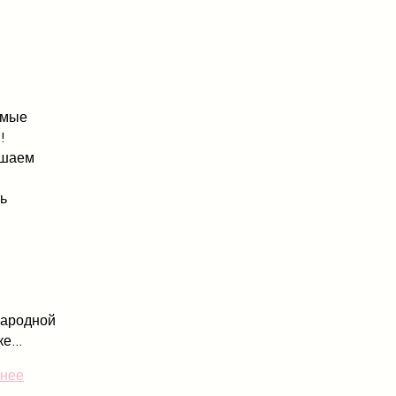
емые
!
ашаем
ть
ародной
е...
нее