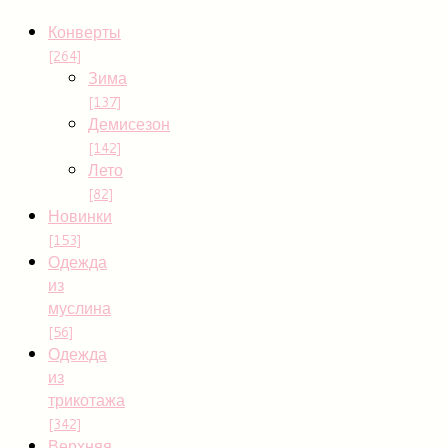
Конверты
[264]
Зима
[137]
Демисезон
[142]
Лето
[82]
Новинки
[153]
Одежда
из
муслина
[56]
Одежда
из
трикотажа
[342]
Верхняя