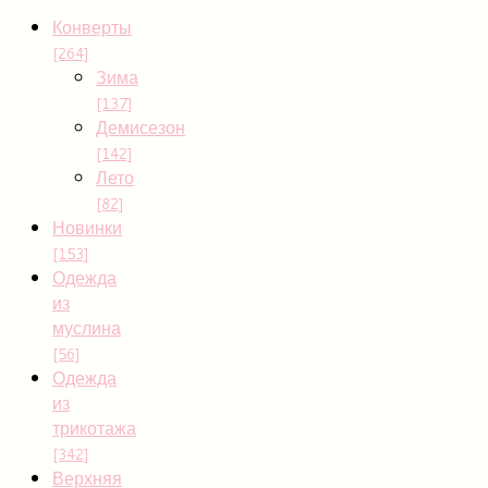
Конверты
[264]
Зима
[137]
Демисезон
[142]
Лето
[82]
Новинки
[153]
Одежда
из
муслина
[56]
Одежда
из
трикотажа
[342]
Верхняя