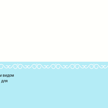
м видом
 для