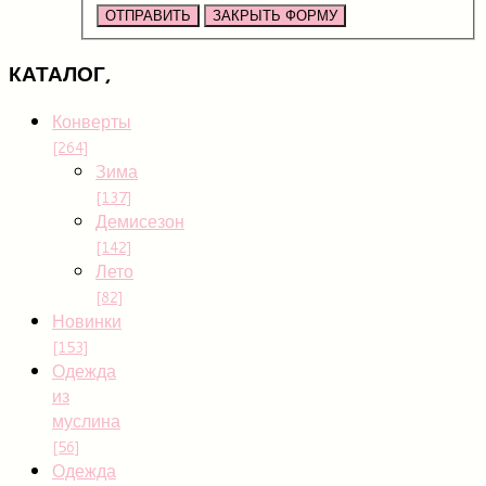
ОТПРАВИТЬ
ЗАКРЫТЬ ФОРМУ
КАТАЛОГ,
Конверты
[264]
Зима
[137]
Демисезон
[142]
Лето
[82]
Новинки
[153]
Одежда
из
муслина
[56]
Одежда