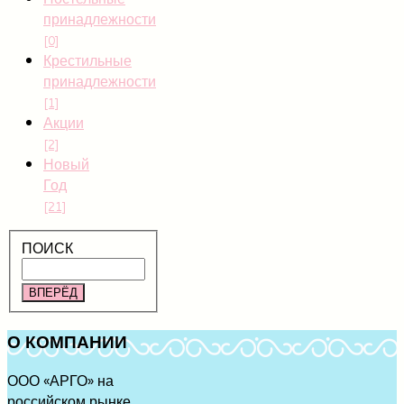
принадлежности
[0]
Крестильные
принадлежности
[1]
Акции
[2]
Новый
Год
[21]
ПОИСК
ВПЕРЁД
О
КОМПАНИИ
ООО «АРГО» на
российском рынке