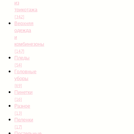
из
трикотажа
[342]
Верхняя
одежда
и
комбинезоны
[147]
Пледы
[54]
Головные
уборы
[69]
Пинетки
[16]
Разное
[13]
Пеленки
[17]
Постельные