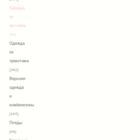
Одежда
из
муслина
[56]
Одежда
из
трикотажа
[342]
Верхняя
одежда
и
комбинезоны
[147]
Пледы
[54]