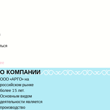
я
ться
ее
О
КОМПАНИИ
ООО «АРГО» на
российском рынке
более 15 лет.
Основным видом
деятельности является
производство