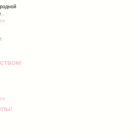
родной
..
ее
М
СТВОМ!
ее
УЛЫ!