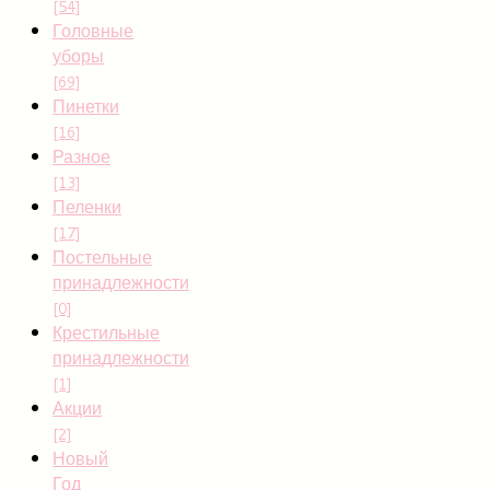
[54]
Головные
уборы
[69]
Пинетки
[16]
Разное
[13]
Пеленки
[17]
Постельные
принадлежности
[0]
Крестильные
принадлежности
[1]
Акции
[2]
Новый
Год