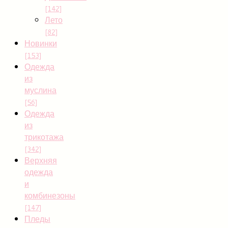
[142]
Лето
[82]
Новинки
[153]
Одежда
из
муслина
[56]
Одежда
из
трикотажа
[342]
Верхняя
одежда
и
комбинезоны
[147]
Пледы