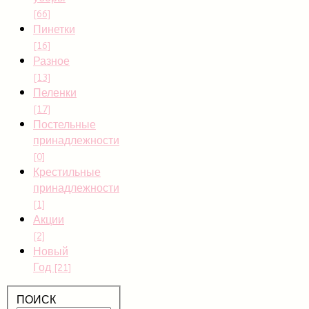
[66]
Пинетки
[16]
Разное
[13]
Пеленки
[17]
Постельные
принадлежности
[0]
Крестильные
принадлежности
[1]
Акции
[2]
Новый
Год
[21]
ПОИСК