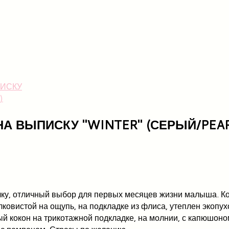
НА ВЫПИСКУ "WINTER" (СЕРЫЙ/PEAR
улку, отличный выбор для первых месяцев жизни малыша. К
овистой на ощупь, на подкладке из флиса, утеплен экопух
й кокон на трикотажной подкладке, на молнии, с капюшоном