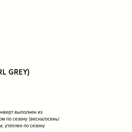
L GREY)
онверт выполнен из
ом по сезону (весна/осень/
, утеплен по сезону