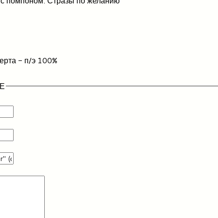
 с помпоном. Стразы по желанию
ерта - п/э 100%
Е