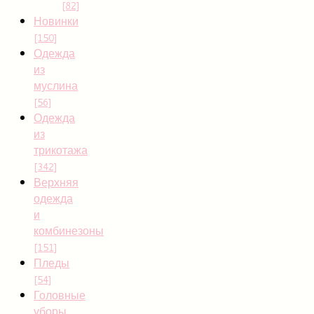
[82]
Новинки
[150]
Одежда
из
муслина
[56]
Одежда
из
трикотажа
[342]
Верхняя
одежда
и
комбинезоны
[151]
Пледы
[54]
Головные
уборы