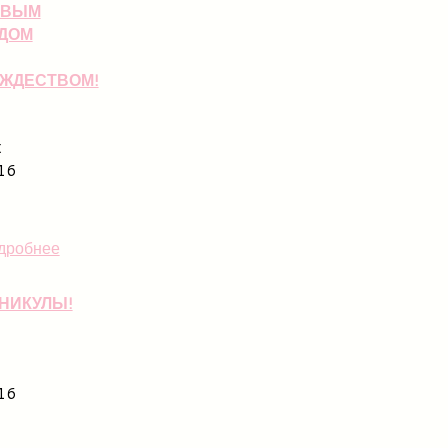
ОВЫМ
ДОМ
ЖДЕСТВОМ!
к
16
дробнее
НИКУЛЫ!
16