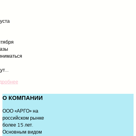
уста
нтября
казы
иниматься
ут...
дробнее
О
КОМПАНИИ
ООО «АРГО» на
российском рынке
более 15 лет.
Основным видом