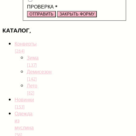
ПРОВЕРКА
*
ОТПРАВИТЬ
ЗАКРЫТЬ ФОРМУ
КАТАЛОГ,
Конверты
[264]
Зима
[137]
Демисезон
[142]
Лето
[82]
Новинки
[153]
Одежда
из
муслина
[56]