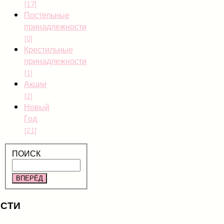
[17]
Постельные
принадлежности
[0]
Крестильные
принадлежности
[1]
Акции
[2]
Новый
Год
[21]
ПОИСК
ВПЕРЁД
СТИ