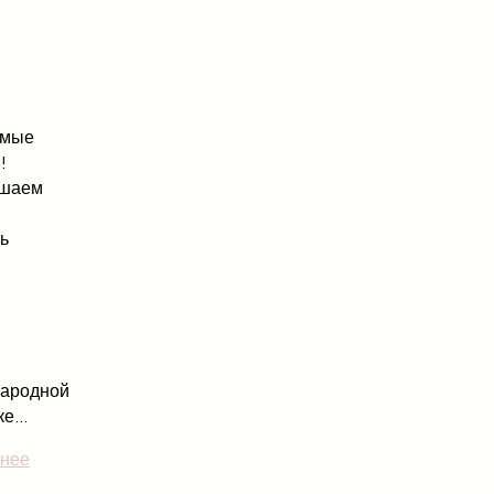
емые
!
ашаем
ть
ародной
е...
нее