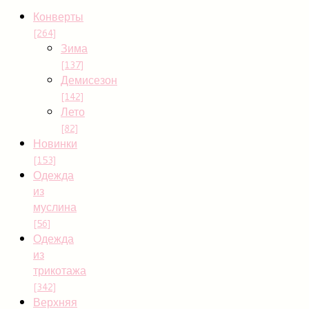
Конверты
[264]
Зима
[137]
Демисезон
[142]
Лето
[82]
Новинки
[153]
Одежда
из
муслина
[56]
Одежда
из
трикотажа
[342]
Верхняя