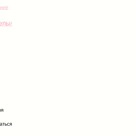
нее
УЛЫ!
ря
аться