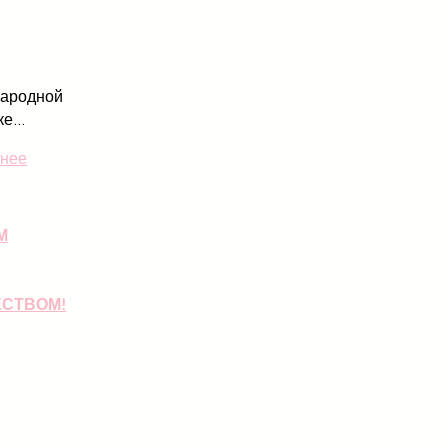
ародной
е...
нее
М
М
СТВОМ!