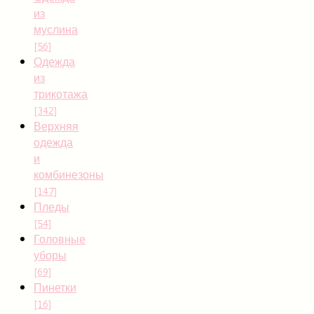
из
муслина
[56]
Одежда
из
трикотажа
[342]
Верхняя
одежда
и
комбинезоны
[147]
Пледы
[54]
Головные
уборы
[69]
Пинетки
[16]