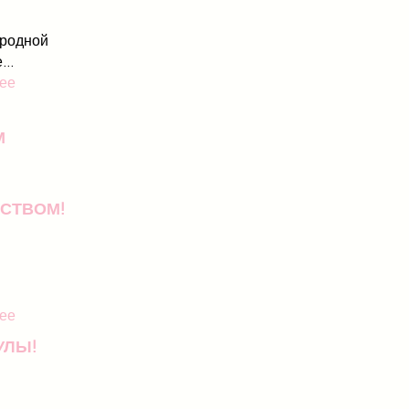
родной
..
ее
М
СТВОМ!
ее
УЛЫ!