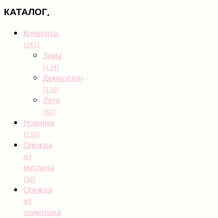
КАТАЛОГ,
Конверты
[261]
Зима
[134]
Демисезон
[139]
Лето
[82]
Новинки
[150]
Одежда
из
муслина
[56]
Одежда
из
трикотажа