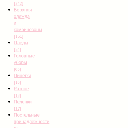
[342]
Верхняя
одежда
и
комбинезоны
[151]
Пледы
[54]
Головные
уборы
[66]
Пинетки
[16]
Разное
[13]
Пеленки
[17]
Постельные
принадлежности