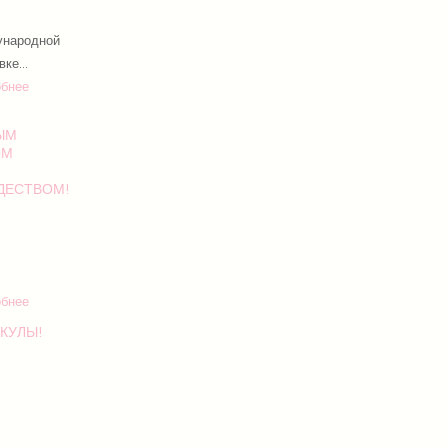
ународной
ке...
бнее
ЫМ
ОМ
ДЕСТВОМ!
бнее
КУЛЫ!