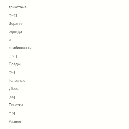
трикотажа
[342]
Верхняя
одежда
и
комбинезоны
[151]
Пледы
[54]
Головные
уборы
[66]
Пинетки
[16]
Разное