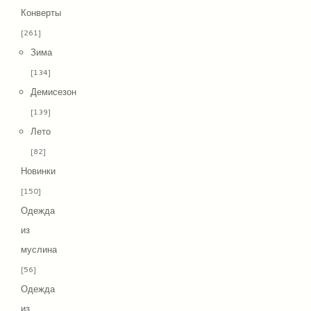
Конверты
[261]
Зима
[134]
Демисезон
[139]
Лето
[82]
Новинки
[150]
Одежда
из
муслина
[56]
Одежда
из