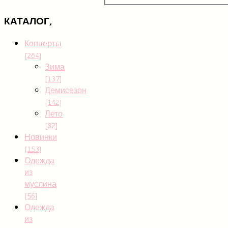
КАТАЛОГ,
Конверты
[264]
Зима
[137]
Демисезон
[142]
Лето
[82]
Новинки
[153]
Одежда
из
муслина
[56]
Одежда
из