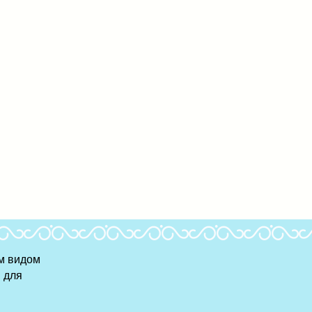
м видом
 для