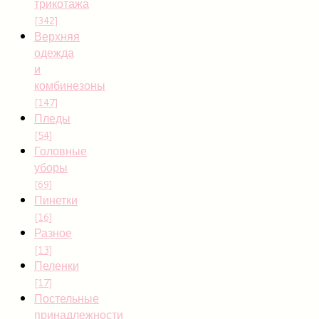
трикотажа
[342]
Верхняя
одежда
и
комбинезоны
[147]
Пледы
[54]
Головные
уборы
[69]
Пинетки
[16]
Разное
[13]
Пеленки
[17]
Постельные
принадлежности