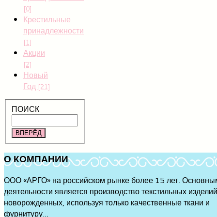
[0]
Крестильные
принадлежности
[1]
Акции
[2]
Новый
Год
[21]
ПОИСК
ВПЕРЁД
О
КОМПАНИИ
ООО «АРГО» на российском рынке более 15 лет. Основны
деятельности является производство текстильных изделий
новорожденных, используя только качественные ткани и
фурнитуру...