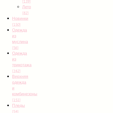
[139]
Лето
[82]
Новинки
[150]
Одежда
из
муслина
[56]
Одежда
из
трикотажа
[342]
Верхняя
одежда
и
комбинезоны
[151]
Пледы
[54]