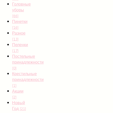
Головные
уборы
[66]
Пинетки
[16]
Разное
[13]
Пеленки
[17]
Постельные
принадлежности
[0]
Крестильные
принадлежности
[1]
Акции
[2]
Новый
Год
[21]