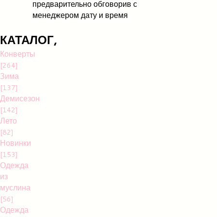
предварительно обговорив с
менеджером дату и время
КАТАЛОГ,
Конверты
[264]
Зима
[137]
Демисезон
[142]
Лето
[82]
Новинки
[153]
Одежда
из
муслина
[56]
Одежда