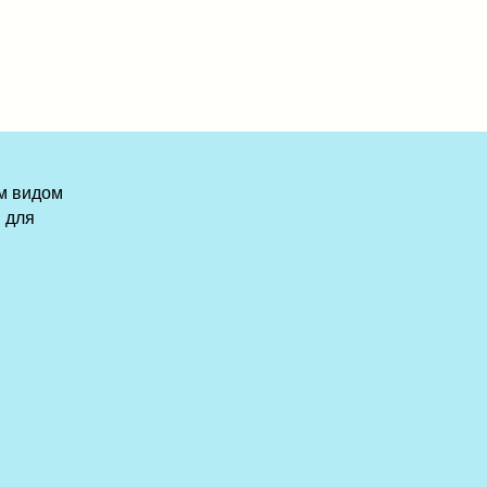
м видом
 для