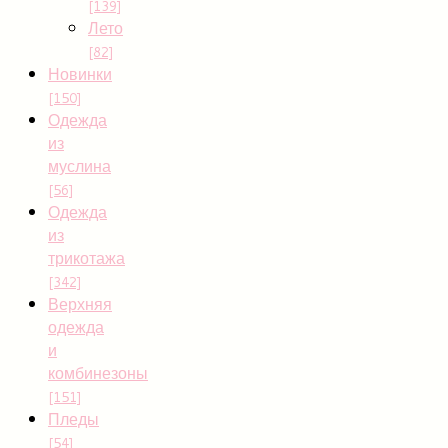
[139]
Лето
[82]
Новинки
[150]
Одежда
из
муслина
[56]
Одежда
из
трикотажа
[342]
Верхняя
одежда
и
комбинезоны
[151]
Пледы
[54]