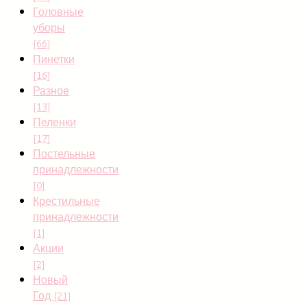
Головные
уборы
[66]
Пинетки
[16]
Разное
[13]
Пеленки
[17]
Постельные
принадлежности
[0]
Крестильные
принадлежности
[1]
Акции
[2]
Новый
Год
[21]