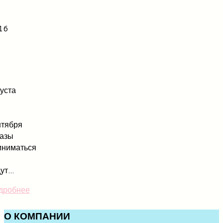
16
уста
нтября
казы
иниматься
ут...
дробнее
О
КОМПАНИИ