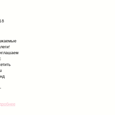
18
ажаемые
леги!
иглашаем
с
етить
ш
енд
-
дробнее