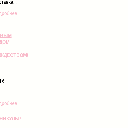
тавке...
дробнее
ОВЫМ
ДОМ
ЖДЕСТВОМ!
к
16
дробнее
НИКУЛЫ!