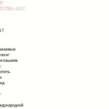
Р
ТСТВА-2017
17
ажаемые
леги!
иглашаем
с
етить
ш
енд
-
ждународной