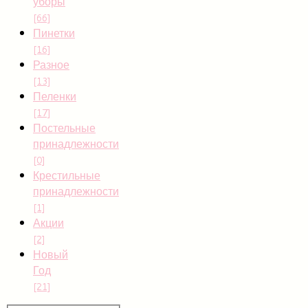
уборы
[66]
Пинетки
[16]
Разное
[13]
Пеленки
[17]
Постельные
принадлежности
[0]
Крестильные
принадлежности
[1]
Акции
[2]
Новый
Год
[21]