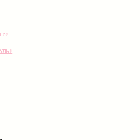
нее
УЛЫ!
ря