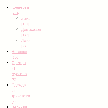
Конверты
[264]
Зима
[137]
Демисезон
[142]
Лето
[82]
Новинки
[153]
Одежда
из
муслина
[56]
Одежда
из
трикотажа
[342]
Верхняя