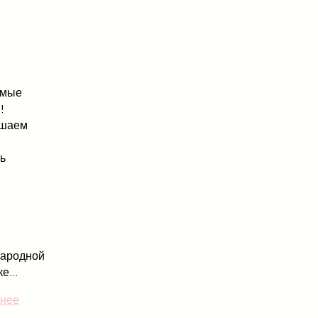
емые
!
ашаем
ть
ародной
е...
нее