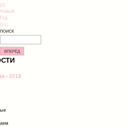
[2]
Новый
Год
[21]
ПОИСК
ВПЕРЁД
ОСТИ
ВА-2018
мые
шаем