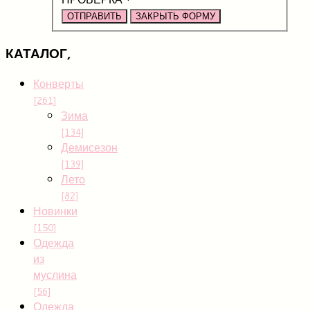
ОТПРАВИТЬ
ЗАКРЫТЬ ФОРМУ
КАТАЛОГ,
Конверты
[261]
Зима
[134]
Демисезон
[139]
Лето
[82]
Новинки
[150]
Одежда
из
муслина
[56]
Одежда