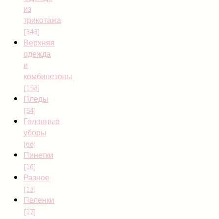
из
трикотажа
[343]
Верхняя
одежда
и
комбинезоны
[158]
Пледы
[54]
Головные
уборы
[66]
Пинетки
[16]
Разное
[13]
Пеленки
[17]