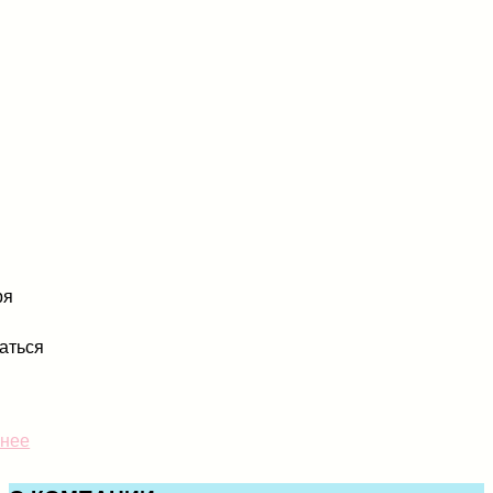
ря
аться
нее