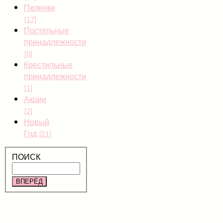
Пеленки
[17]
Постельные
принадлежности
[0]
Крестильные
принадлежности
[1]
Акции
[2]
Новый
Год
[21]
ПОИСК
ВПЕРЁД