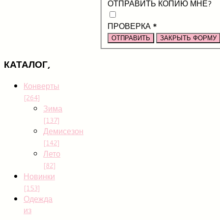
ОТПРАВИТЬ КОПИЮ МНЕ?
ПРОВЕРКА
*
ОТПРАВИТЬ
ЗАКРЫТЬ ФОРМУ
КАТАЛОГ,
Конверты
[264]
Зима
[137]
Демисезон
[142]
Лето
[82]
Новинки
[153]
Одежда
из