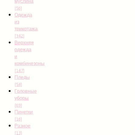
муслина
[56]
Одежда
из
трикотажа
[342]
Верхняя
одежда
и
комбинезоны
[147]
Пледы
[54]
Головные
уборы
[69]
Пинетки
[16]
Разное
[13]