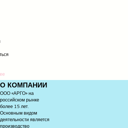
я
ться
ее
О
КОМПАНИИ
ООО «АРГО» на
российском рынке
более 15 лет.
Основным видом
деятельности является
производство