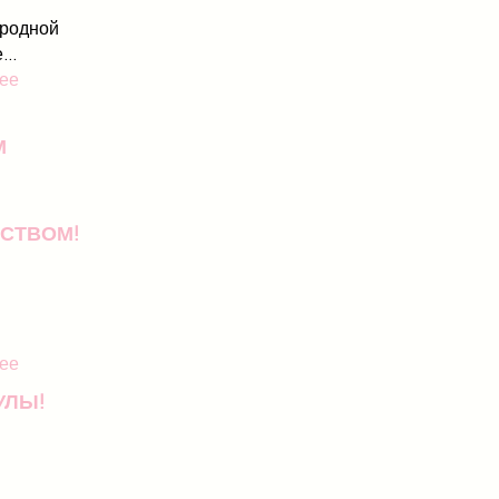
родной
..
ее
М
СТВОМ!
ее
УЛЫ!