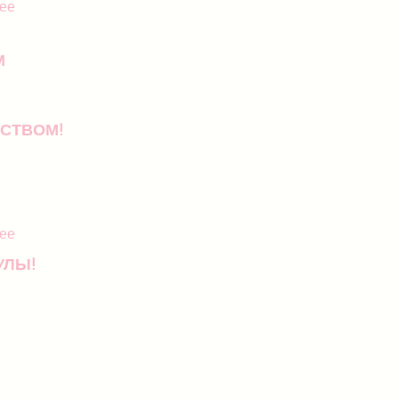
ее
М
СТВОМ!
ее
УЛЫ!