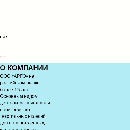
я
ться
ее
О
КОМПАНИИ
ООО «АРГО» на
российском рынке
более 15 лет.
Основным видом
деятельности является
производство
текстильных изделий
для новорожденных,
используя только