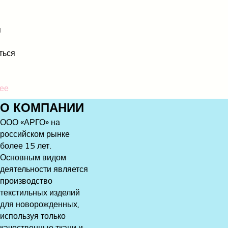
я
ться
ее
О
КОМПАНИИ
ООО «АРГО» на
российском рынке
более 15 лет.
Основным видом
деятельности является
производство
текстильных изделий
для новорожденных,
используя только
качественные ткани и