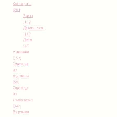
Конверты
[264]
Зима
[137]
Демисезон
[142]
Лето
[82]
Новинки
[153]
Одежда
из
муслина
[56]
Одежда
из
трикотажа
[342]
Верхняя