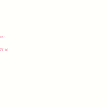
нее
УЛЫ!