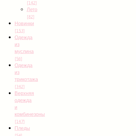
[142]
Лето
[82]
Новинки
[153]
Одежда
из
муслина
[56]
Одежда
из
трикотажа
[342]
Верхняя
одежда
и
комбинезоны
[147]
Пледы
[54]