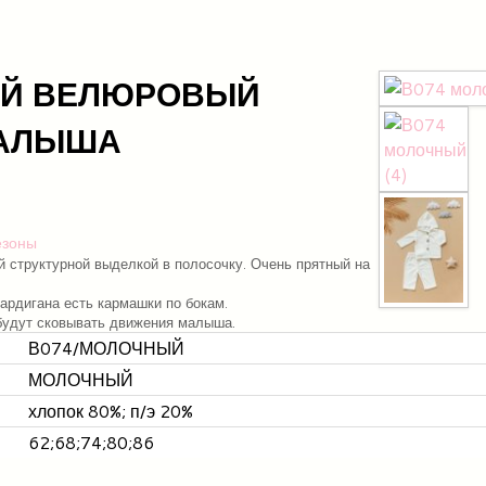
ЫЙ ВЕЛЮРОВЫЙ
МАЛЫША
езоны
й структурной выделкой в полосочку. Очень прятный на
кардигана есть кармашки по бокам.
 будут сковывать движения малыша.
В074/МОЛОЧНЫЙ
МОЛОЧНЫЙ
хлопок 80%; п/э 20%
62;68;74;80;86