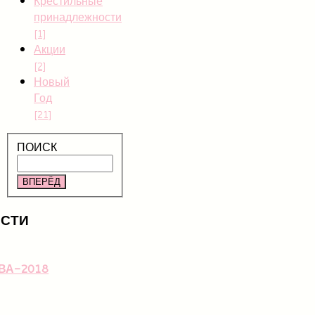
Крестильные
принадлежности
[1]
Акции
[2]
Новый
Год
[21]
ПОИСК
ВПЕРЁД
СТИ
ВА-2018