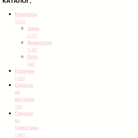
КАТАЛОГ,
Конверты
[264]
Зима
[137]
Демисезон
[142]
Лето
[82]
Новинки
[153]
Одежда
из
муслина
[56]
Одежда
из
трикотажа
[342]