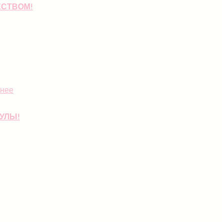
СТВОМ!
нее
УЛЫ!