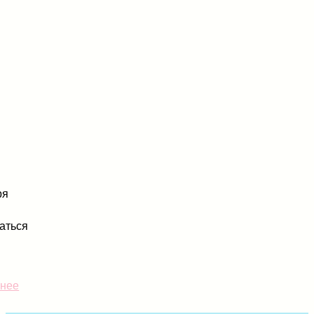
ря
аться
нее