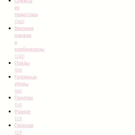
Одежда
из
трикотажа
[342]
Верхняя
одежда
и
комбинезоны
[151]
Пледы
[54]
Головные
уборы
[66]
Пинетки
[16]
Разное
[13]
Пеленки
[17]