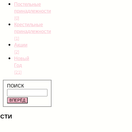
Постельные
принадлежности
[0]
Крестильные
принадлежности
[1]
Акции
[2]
Новый
Год
[21]
ПОИСК
ВПЕРЁД
СТИ