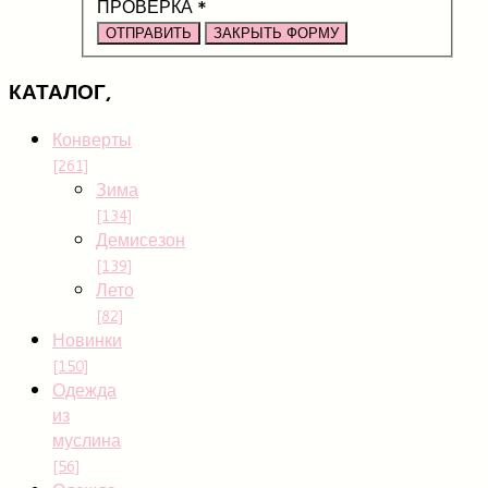
ПРОВЕРКА
*
ОТПРАВИТЬ
ЗАКРЫТЬ ФОРМУ
КАТАЛОГ,
Конверты
[261]
Зима
[134]
Демисезон
[139]
Лето
[82]
Новинки
[150]
Одежда
из
муслина
[56]