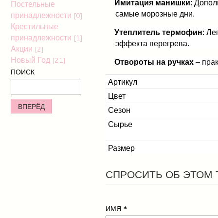
Постельные
Имитация манишки
: Допол
·
принадлежности
самые морозные дни.
[0]
Крестильные
Утеплитель термофин
: Ле
·
принадлежности
[1]
эффекта перегрева.
Акции
[2]
Новый Год
[21]
Отвороты на ручках
– прак
·
ПОИСК
Артикул
Цвет
ВПЕРЁД
Сезон
Сырье
Размер
СПРОСИТЬ ОБ ЭТОМ 
ИМЯ
*