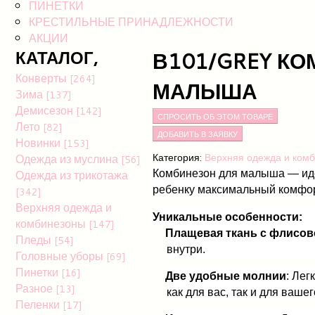
ПИНЕТКИ
КРЕСТИЛЬНЫЕ ПРИНАДЛЕЖНОСТИ
АКЦИИ
КАТАЛОГ,
В101/GREY К
Конверты
[264]
МАЛЫША
Зима
[137]
Демисезон
[142]
СПРОСИТЬ ОБ ЭТОМ ТОВАРЕ
Лето
[82]
Новинки
[153]
Одежда из муслина
Категория:
Верхняя одежда и ком
[56]
Одежда из трикотажа
Комбинезон для малыша — иде
ребенку максимальный комфор
[342]
Верхняя одежда и
Уникальные особенности:
комбинезоны
[147]
Плащевая ткань с флисов
·
Пледы
[54]
внутри.
Головные уборы
[69]
Пинетки
[16]
Две удобные молнии
: Лег
·
Разное
[13]
как для вас, так и для ваше
Пеленки
[17]